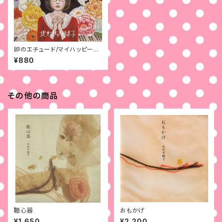
卵のエチュード/マイハッピーお
葬式
¥880
その他の商品
聴心器
おもかげ
¥1,650
¥2,200