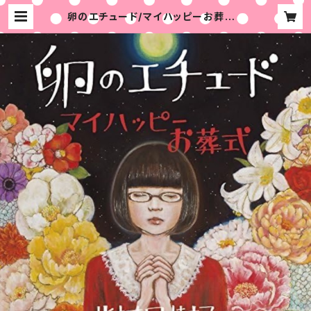
卵のエチュード/マイハッピーお葬式 |
北村直販